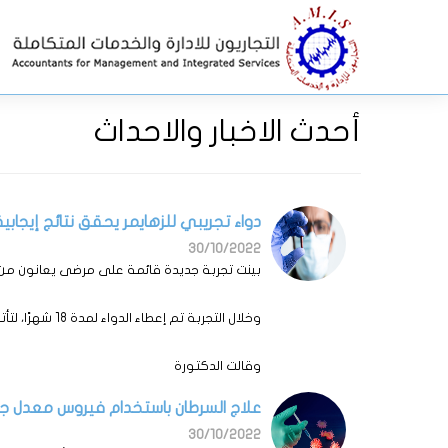
أحدث الاخبار والاحداث
دواء تجريبي للزهايمر يحقق نتائج إيجابية
30/10/2022
بينت تجربة جديدة قائمة على مرضى يعانون من مرض
وخلال التجربة تم إعطاء الدواء لمدة 18 شهرًا، لتأتي النتائج بانخفاض التدهور الإدراكي بنسبة 27% عند هؤلاء المرضى مقارنةً بالمرضى الذين تناولوا الأدوية الوهمية.
وقالت الدكتورة
علاج السرطان باستخدام فيروس معدل جيني
30/10/2022