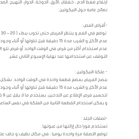
ارتفاع ضغط الدم ، خفقان ،الأرق، الدوخة، الدوار، التهيج، الص
نصائح عامة حول النيكوتين :
-أقراص المص :
توضع في الفم و ينتظر المريض حتى تذوب ببطء ( 20 – 30 دقيقة) ، لا تمضغ و لا تبلع .
عدم الأكل و الشرب مدة 15 دقيقة قبل تناولها أو أثناء وجودها في الفم .
عدم استخدام أكثر من قرص في الوقت الواحد أو قرص تلو الأخر
التوقف عن استخدامها عند نهاية الإسبوع الثاني عشر.
- علكة النيكوتين :
ينصح المريض بمضغ قطعة واحدة في الوقت الواحد. بشكل متقطع ل
عدم الأكل و الشرب مدة 15 دقيقة قبل تناولها أو أثناء وجودها في الفم.
لتحسين فرص الإقلاع عن التدخين، يستخدم ما لا يقل عن 9 قطع / يوم في أول ستة أسابيع .
و يمكن استخدام القطعة الثانية من العلكة في نفس الساعة
-لصقات الجلد :
تستخدم فورا حال إزالتها من عبوتها .
توضع اللصقة مرة واحدة يوميا ، في مكان نظيف و جاف على 