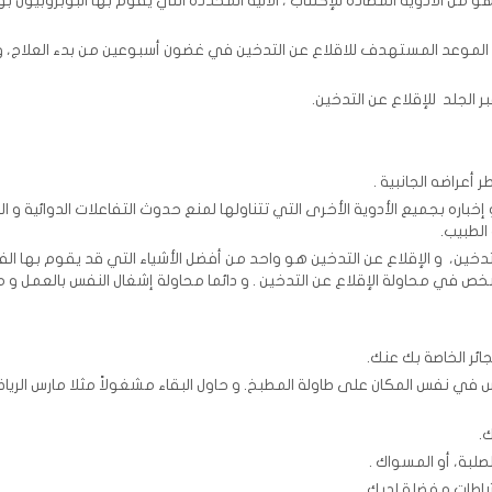
واعه تستخدم في وقف التدخين ( (Zyban only ، و هو من الأدوية المضادة للإكتئاب ، الألية المحددة التي يقوم بها البوبروبي
عيين الموعد المستهدف للاقلاع عن التدخين في غضون أسبوعين من بدء العلاج، 
 الجلد للإقلاع عن التدخين.
أعراضه الجانبية .
باره بجميع الأدوية الأخرى التي تتناولها لمنع حدوث التفاعلات الدوائية و التأ
الطبيب.
لتدخين، و الإقلاع عن التدخين هو واحد من أفضل الأشياء التي قد يقوم بها الفرد
ص في محاولة الإقلاع عن التدخين . و دائما محاولة إشغال النفس بالعمل و 
جلس في نفس المكان على طاولة المطبخ. و حاول البقاء مشغولاً مثلا مارس الرياض