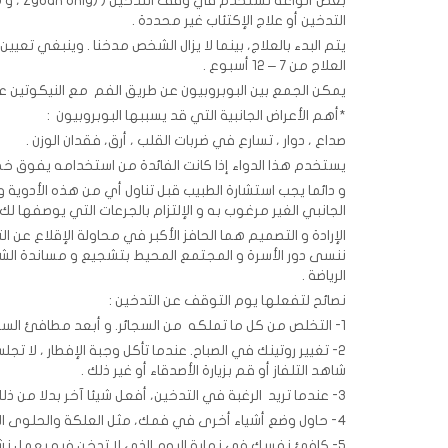
بعض أن
التدخين أو علاج الإكتئاب غير محددة .
يتم البدء بالعلاج، بينما لا يزال الشخص مدخنا . وينبغي ت
العلاج من 7 – 12 أسبوع .
يمكن الجمع بين البوبروبيون عن طريق الفم مع النيكوتين عبر
*أهم الأعراض الجانبية التي قد يسببها البوبروبيون :
صداع ، دوار ، تسارع في ضربات القلب ، أرق، فقدان الوزن .
يستخدم هذا الدواء إذا كانت الفائدة من استخدامه يفوق خطر 
و دائما يجب استشارة الطبيب قبل تناول أي من هذه الأدوية و إخ
الجانبي الغير مرغوب به و الإلتزام بالجرعات التي يوصفها لك 
الإرادة و التصميم هما الحافز الأكبر في محاولة الإقلاع عن ا
ننسى دور الأسرة و المجتمع المحيط بتشجيع و مساندة الشخ
الرياضة .
نصائح لتفعلها يوم التوقف عن التدخين :
1- التخلص من كل ما تملكه من السجائر. و أبعد مطافئ السجائر الخاصة بك عنك.
2- تغيير روتينك في الصباح. عندما تأكل وجبة الإفطار ، لا ت
شاهد التلفاز أو قم بزيارة الأصدقاء أو غير ذلك .
3- عندما تريد الرغبة في التدخين، أفعل شيئا آخر بدلا من ذلك.
4- حاول وضع أشياء أخرى في فمك، مثل العلكة والحلوى الصلبة، أو المسواك .
5- كافئ نفسك في نهاية اليوم الذي لا تدخن فيه بعمل نشاطات مفضلة لديك .