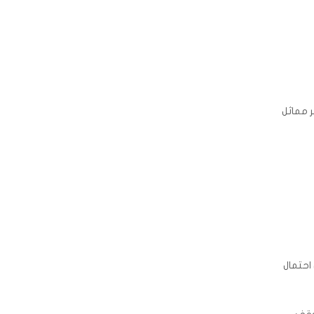
ر مماثل
علاج قد يزيد من احتمال