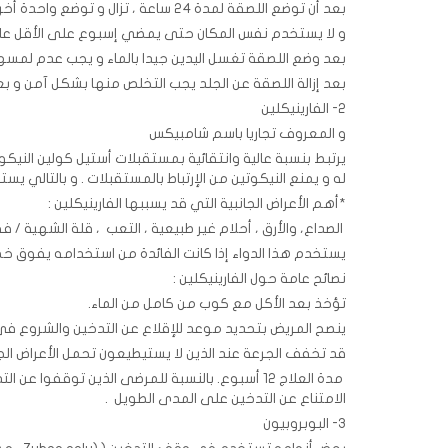
بعد أن توضع اللصقة لمدة 24 ساعة ، تزال و توضع واحدة أخرى في مكان أخر من الجلد .
و لا يستخدم نفس المكان حتى يمضي إسبوع على الأقل على
بعد وضع اللصقة تغسل اليدين جيدا بالماء و يجب عدم لمسها 
بعد إزالة اللصقة عن الجلد يجب التخلص منها بشكل آمن و بعي
2- الفارينيكلين
و المعروف تجاريا باسم شامبيكس
يرتبط بنسبة عالية وانتقائية بمستقبلات أستيل كولين النيكو
له و يمنع النيكوتين من الإرتباط بالمستقبلات . و بالتالي 
*أهم الأعراض الجانبية التي قد يسببها الفارينيكلين :
الصداع، والأرق ، أحلام غير طبيعية ، التعب ، قلة الشهية / فقد
يستخدم هذا الدواء إذا كانت الفائدة من استخدامه يفوق خطر 
نصائح عامة حول الفارينيكلين :
تؤخذ بعد الأكل مع كوب من كامل من الماء.
ينصح المريض بتحديد موعد للإقلاع عن التدخين والشروع في ع
قد تخفف الجرعة عند الذين لا يستيطيعون تحمل الأعراض الجان
الامتناع عن التدخين على المدى الطويل .
3- البوبروبيون