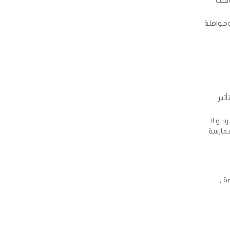
ون بوقف
ومواصلة
ثير
. و لا
ممارسة
ة ,