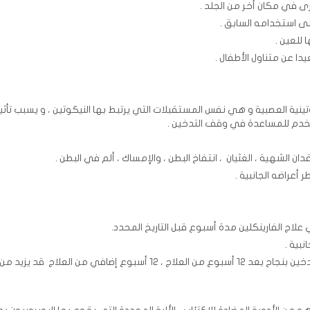
 استخدامه السابق .
للعين .
دا عن متناول الأطفال .
تينية العصبية و هي نفس المستقبلات التي يرتبط بها النيكوتين ، و يسبب تأثي
يستخدم للمساعدة في وقف التدخين .
ان الشهية ، الغثيان ، انتفاخ البطن ، والإمساك ، ألم في البطن .
أعراضه الجانبية .
لاج الفارينكلين مدة أسبوع قبل التاريخ المحدد.
بية .
مدة العلاج 12 أسبوع. بالنسبة للمرضى الذين توقفوا عن التدخين بنجاح بعد 12 أسبوع من العلاج ، 12 أسبوع إضافي من ال